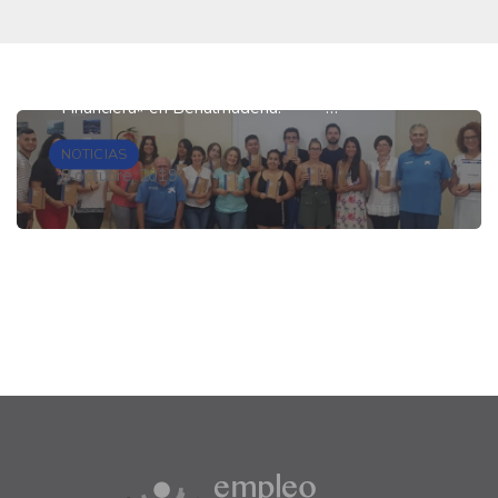
Meridianos organiza con el apoyo de la
Asociación de voluntarios de la Obra Social la
Caixa, un taller de «Educación y Planificación
Financiera» en Benalmádena. …
NOTICIAS
8 octubre, 2019