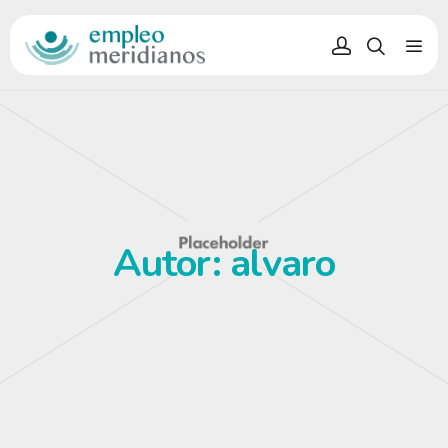
Autor:
alvaro
PRIMER ENCUENTRO
INCORPORA 2019
Personal técnico de Meridianos asiste primer